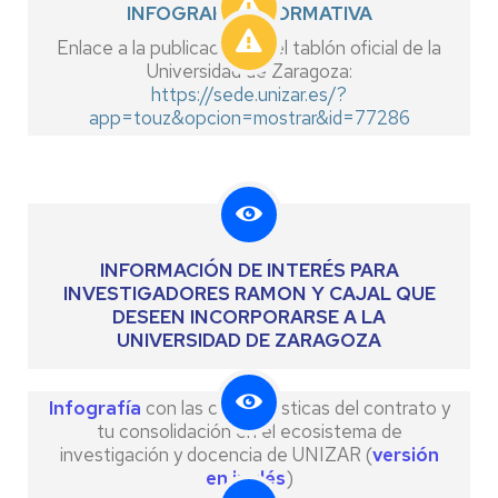
INFOGRAFÍA INFORMATIVA
Enlace a la publicación en el tablón oficial de la
Universidad de Zaragoza:
https://sede.unizar.es/?
app=touz&opcion=mostrar&id=77286
INFORMACIÓN DE INTERÉS PARA
INVESTIGADORES RAMON Y CAJAL QUE
DESEEN INCORPORARSE A LA
UNIVERSIDAD DE ZARAGOZA
Infografía
con las características del contrato y
tu consolidación en el ecosistema de
investigación y docencia de UNIZAR (
versión
en inglés
)