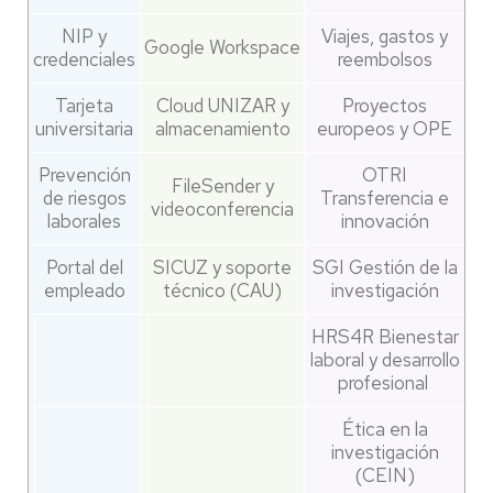
NIP y
Viajes, gastos y
Google Workspace
credenciales
reembolsos
Tarjeta
Cloud UNIZAR y
Proyectos
universitaria
almacenamiento
europeos y OPE
Prevención
OTRI
FileSender y
de riesgos
Transferencia e
videoconferencia
laborales
innovación
Portal del
SICUZ y soporte
SGI Gestión de la
empleado
técnico (CAU)
investigación
HRS4R Bienestar
laboral y desarrollo
profesional
Ética en la
investigación
(CEIN)