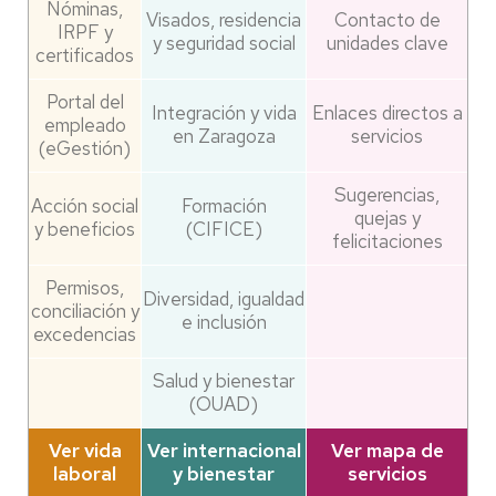
Nóminas,
Visados, residencia
Contacto de
IRPF y
y seguridad social
unidades clave
certificados
Portal del
Integración y vida
Enlaces directos a
empleado
en Zaragoza
servicios
(eGestión)
Sugerencias,
Acción social
Formación
quejas y
y beneficios
(CIFICE)
felicitaciones
Permisos,
Diversidad, igualdad
conciliación y
e inclusión
excedencias
Salud y bienestar
(OUAD)
Ver vida
Ver internacional
Ver mapa de
laboral
y bienestar
servicios