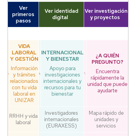
Ver
Ver identidad
Ver investigación
primeros
digital
y proyectos
pasos
VIDA
LABORAL
INTERNACIONAL
¿A QUIÉN
Y GESTIÓN
Y BIENESTAR
PREGUNTO?
Información
Apoyo para
Encuentra
y trámites
investigaciones
rápidamente la
relacionados
internacionales y
unidad que puede
con tu vida
recursos para tu
ayudarte
laboral en
bienestar
UNIZAR
Investigadores
Mapa rápido de
RRHH y vida
internacionales
unidades y
laboral
(EURAXESS)
servicios