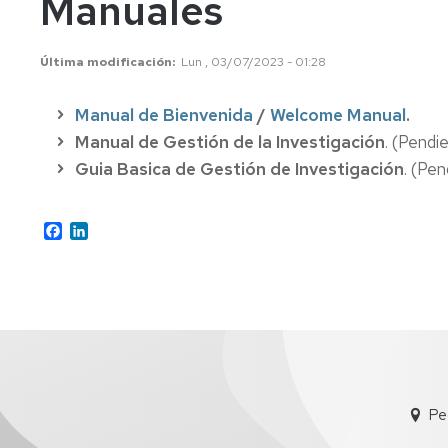
Manuales
Contacto
SIDERAL
APOLO
Última modificación
Lun , 03/07/2023 - 01:28
Manual de Bienvenida
/
Welcome Manual
.
Manual de Gestión de la Investigación
. (Pendi
Guia Basica de Gestión de Investigación
. (Pen
Facebook
LinkedIn
Pe