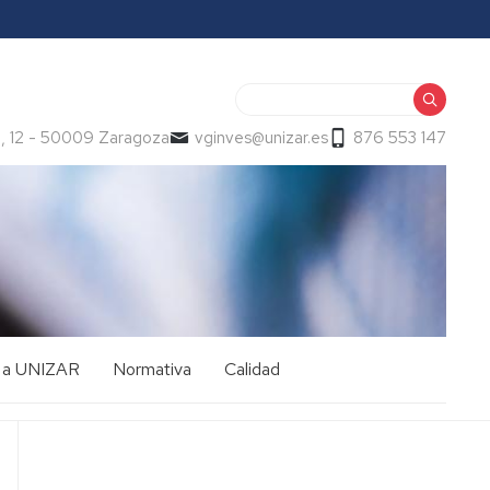
Buscar
, 12 - 50009 Zaragoza
vginves@unizar.es
876 553 147
o a UNIZAR
Normativa
Calidad
CALIDAD,
MEJORA
CONTINUA
Y