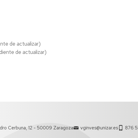
de
Personal
IDENTID
DIGITAL
Y
HERRAMI
INVESTIG
ente de actualizar)
Y
diente de actualizar)
PROYECT
VIDA
LABORAL
Y
GESTIÓN
INTERNA
Y
BIENEST
¿A
dro Cerbuna, 12 - 50009 Zaragoza
vginves@unizar.es
876 5
quién
pregunto?