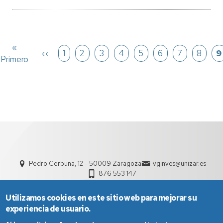
Paginación
Primera
«
Página
‹‹
Página
1
Página
2
Página
3
Página
4
Página
5
Página
6
Página
7
Página
8
P
9
Primero
página
anterior
Pedro Cerbuna, 12 - 50009 Zaragoza
vginves@unizar.es
876 553 147
Utilizamos cookies en este sitio web para mejorar su
experiencia de usuario.